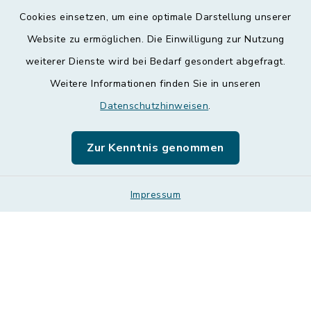
Kontakt
Cookies einsetzen, um eine optimale Darstellung unserer
Website zu ermöglichen. Die Einwilligung zur Nutzung
Barrierefreiheit
weiterer Dienste wird bei Bedarf gesondert abgefragt.
Weitere Informationen finden Sie in unseren
Datenschutz
Datenschutzhinweisen
.
Impressum
Zur Kenntnis genommen
Leichte Sprache
Sitemap
Impressum
Cookie-Einstellungen