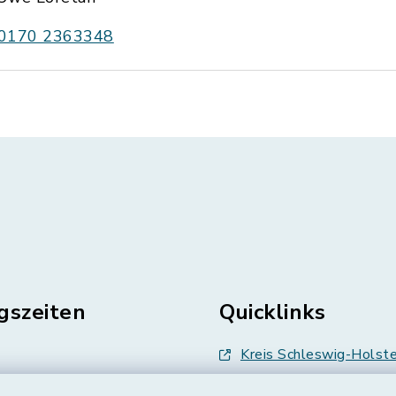
0170 2363348
gszeiten
Quicklinks
Kreis Schleswig-Holste
en
Abfallwirtschaft