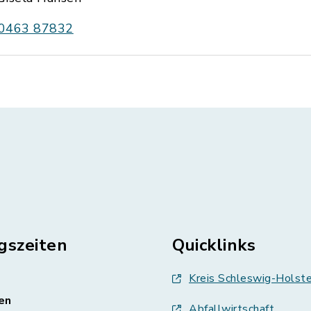
0463 87832
gszeiten
Quicklinks
Kreis Schleswig-Holste
en
Abfallwirtschaft