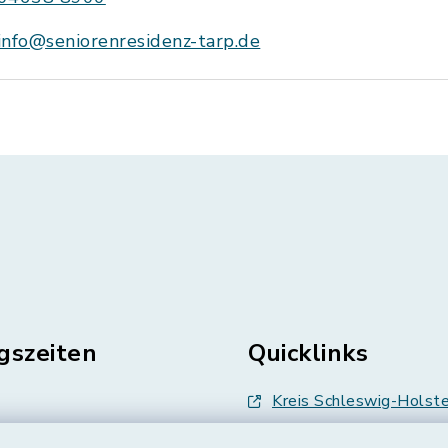
info@seniorenresidenz-tarp.de
gszeiten
Quicklinks
Kreis Schleswig-Holste
en
Abfallwirtschaft