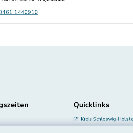
0461 1440910
gszeiten
Quicklinks
Kreis Schleswig-Holste
en
Abfallwirtschaft