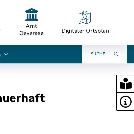
Amt
n
Digitaler Ortsplan
Oeversee
N
SUCHE
auerhaft