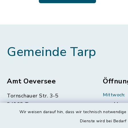
Gemeinde Tarp
Amt Oeversee
Öffnun
Mittwoch:
Tornschauer Str. 3-5
24963 Tarp
geschloss
Wir weisen darauf hin, dass wir technisch notwendige 
04638 88-0
Montag, Di
Dienste wird bei Bedarf
Freitag:
04638 88-11