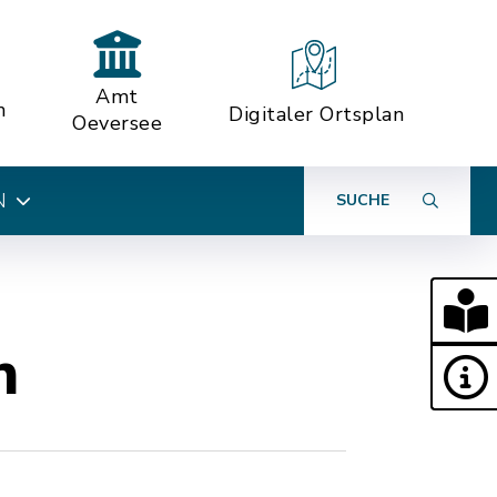
Amt
n
Digitaler Ortsplan
Oeversee
N
SUCHE
n