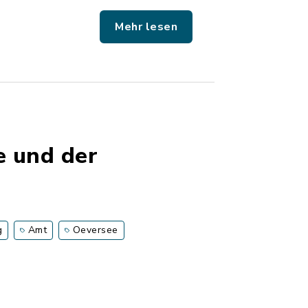
Mehr lesen
e und der
g
Amt
Oeversee