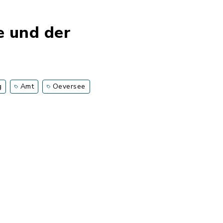
e und der
g
Amt
Oeversee