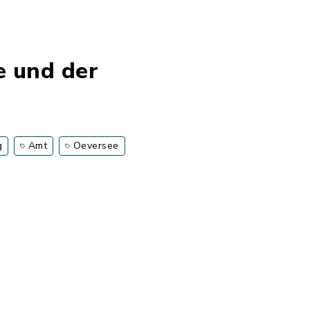
e und der
g
Amt
Oeversee