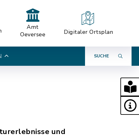
Amt
n
Digitaler Ortsplan
Oeversee
N
SUCHE
aturerlebnisse und