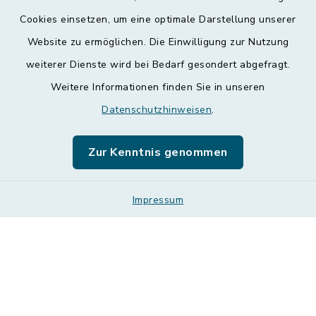
Kontakt
Cookies einsetzen, um eine optimale Darstellung unserer
Website zu ermöglichen. Die Einwilligung zur Nutzung
Barrierefreiheit
weiterer Dienste wird bei Bedarf gesondert abgefragt.
Weitere Informationen finden Sie in unseren
Datenschutz
Datenschutzhinweisen
.
Impressum
Zur Kenntnis genommen
Leichte Sprache
Sitemap
Impressum
Cookie-Einstellungen