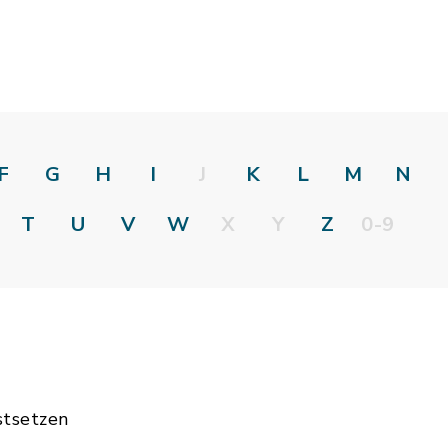
F
G
H
I
J
K
L
M
N
T
U
V
W
X
Y
Z
0-9
stsetzen