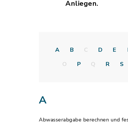
Anliegen.
A
B
C
D
E
O
P
Q
R
S
A
Abwasserabgabe berechnen und fe