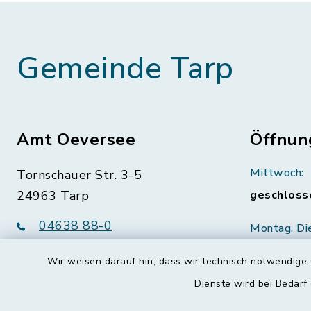
Gemeinde Tarp
Amt Oeversee
Öffnun
Mittwoch:
Tornschauer Str. 3-5
24963 Tarp
geschloss
04638 88-0
Montag, Di
Freitag:
04638 88-11
Wir weisen darauf hin, dass wir technisch notwendige 
08:30-12:
info@amt-oeversee.de
Dienste wird bei Bedarf
Donnerstag 