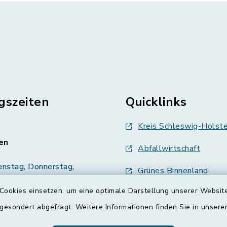
gszeiten
Quicklinks
Kreis Schleswig-Holste
en
Abfallwirtschaft
enstag, Donnerstag,
Grünes Binnenland
Cookies einsetzen, um eine optimale Darstellung unserer Website
Treenespiegel
00 Uhr
 gesondert abgefragt. Weitere Informationen finden Sie in unser
Schulverband Sieverst
zusätzlich: