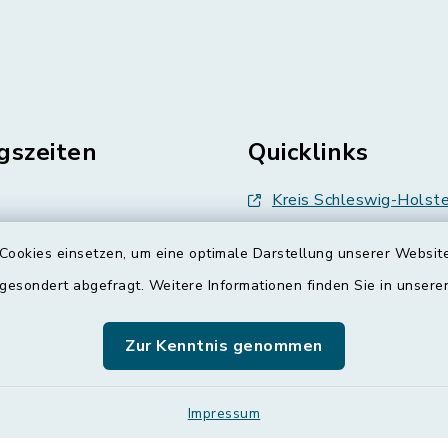
gszeiten
Quicklinks
Kreis Schleswig-Holste
en
Abfallwirtschaft
Cookies einsetzen, um eine optimale Darstellung unserer Website
enstag, Donnerstag,
 gesondert abgefragt. Weitere Informationen finden Sie in unser
Grünes Binnenland
Treenespiegel
00 Uhr
Zur Kenntnis genommen
Schulverband Sieverst
zusätzlich:
Impressum
00 Uhr
ETS