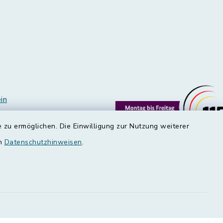
in
 zu ermöglichen. Die Einwilligung zur Nutzung weiterer
en
Datenschutzhinweisen
.
edt