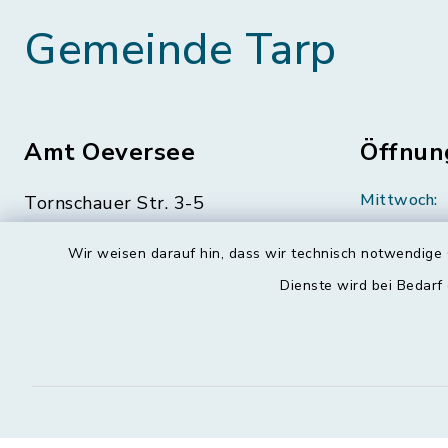
Gemeinde Tarp
Amt Oeversee
Öffnun
Mittwoch:
Tornschauer Str. 3-5
24963 Tarp
geschloss
Wir weisen darauf hin, dass wir technisch notwendige 
04638 88-0
Montag, Di
Dienste wird bei Bedarf
Freitag:
04638 88-11
08:30-12:
info@amt-oeversee.de
Donnerstag 
15:00-18: