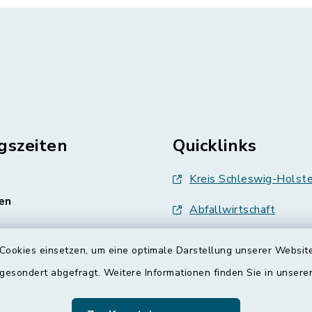
gszeiten
Quicklinks
Kreis Schleswig-Holste
en
Abfallwirtschaft
enstag, Donnerstag,
Grünes Binnenland
Cookies einsetzen, um eine optimale Darstellung unserer Website
Treenespiegel
 gesondert abgefragt. Weitere Informationen finden Sie in unser
00 Uhr
Schulverband Sieverst
zusätzlich: