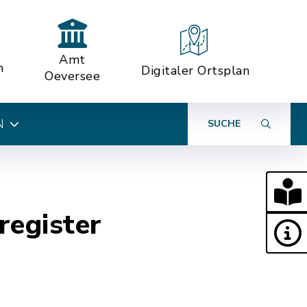
Amt
n
Digitaler Ortsplan
Oeversee
N
SUCHE
register