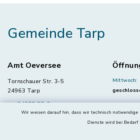
Gemeinde Tarp
Amt Oeversee
Öffnun
Mittwoch:
Tornschauer Str. 3-5
24963 Tarp
geschloss
04638 88-0
Montag, Di
Wir weisen darauf hin, dass wir technisch notwendige 
Freitag:
04638 88-11
Dienste wird bei Bedarf
08:30-12:
info@amt-oeversee.de
Donnerstag 