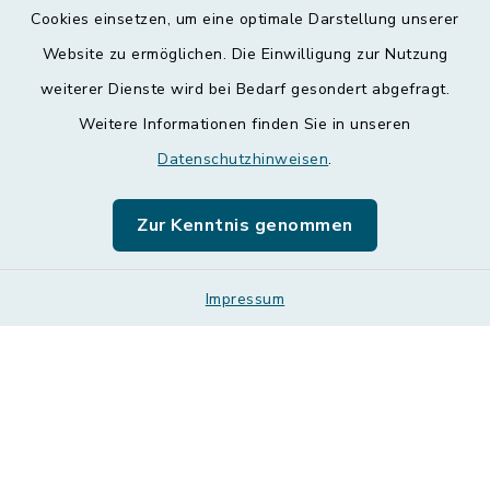
Kontakt
Cookies einsetzen, um eine optimale Darstellung unserer
Website zu ermöglichen. Die Einwilligung zur Nutzung
Barrierefreiheit
weiterer Dienste wird bei Bedarf gesondert abgefragt.
Weitere Informationen finden Sie in unseren
Datenschutz
Datenschutzhinweisen
.
Impressum
Zur Kenntnis genommen
Leichte Sprache
Sitemap
Impressum
Cookie-Einstellungen