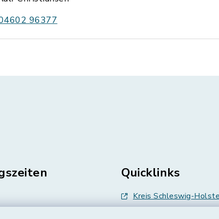
04602 96377
gszeiten
Quicklinks
Kreis Schleswig-Holste
en
Abfallwirtschaft