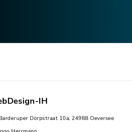
bDesign-IH
Barderuper Dörpstraat 10a, 24988 Oeversee
Ingo Herrmann