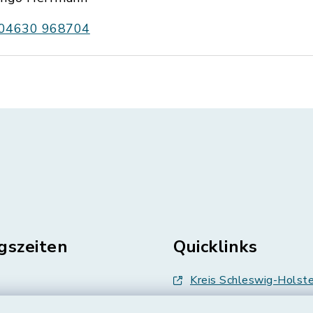
04630 968704
gszeiten
Quicklinks
Kreis Schleswig-Holste
en
Abfallwirtschaft