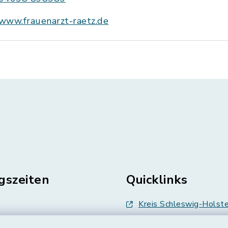
www.frauenarzt-raetz.de
gszeiten
Quicklinks
Kreis Schleswig-Holste
en
Abfallwirtschaft