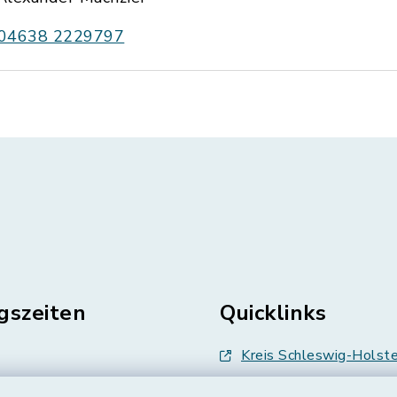
04638 2229797
gszeiten
Quicklinks
Kreis Schleswig-Holste
en
Abfallwirtschaft