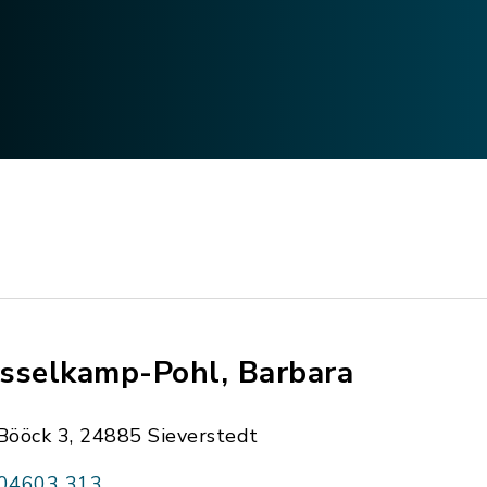
sselkamp-Pohl, Barbara
Bööck 3, 24885 Sieverstedt
04603 313