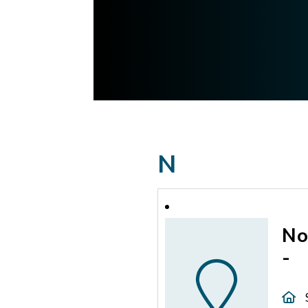
N
No
-