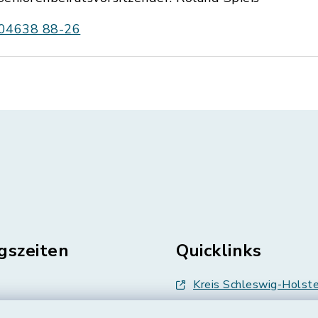
04638 88-26
gszeiten
Quicklinks
Kreis Schleswig-Holste
en
Abfallwirtschaft