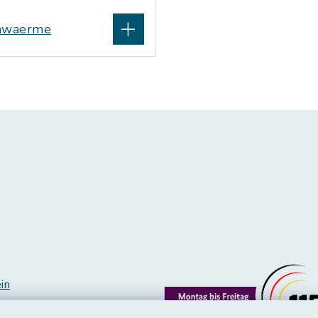
rnwaerme
in